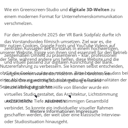
Wie ein Greenscreen-Studio und
digitale 3D-Welten
zu
einem modernen Format für Unternehmenskommunikation
verschmelzen.
Für den Jahresbericht 2025 der VR Bank Südpfalz durfte ich
das Vorstandsvideo filmisch umsetzen. Ziel war es, die
Wir nutzen Cookies, Google Fonts und YouTube Videos auf
zentralen Aussagen des Vorstands in einem hochwertigen,
unserer Website. Einige von ihnen sind essenziell für den Betrieb
zeitgemäßen Umfeld zu präsentieren – klar, professionell
der Seite, während andere uns helfen, diese Website und die
und visuell passend zur digitalen Ausrichtung der Bank.
Nutzererfahrung zu verbessern. Sie können selbst entscheiden,
ob Sie die Cookies zulassen möchten. Bitte beachten Sie, dass bei
Aufgenommen wurde das Video in einem Greenscreen-
einer Ablehnung womöglich nicht mehr alle Funktionalitäten der
Studio. Die eigentliche Studioumgebung entstand
Seite zur Verfügung stehen.
anschließend digital: Mit Hilfe von Blender wurde ein
virtuelles Studio gestaltet, das Architektur, Lichtstimmung
und räumliche Tiefe zu einem stimmigen Gesamtbild
AKZEPTIEREN
ABLEHNEN
verbindet. So konnte ein individueller visueller Rahmen
Weitere Informationen
Impressum
geschaffen werden, der weit über eine klassische Interview-
oder Studiosituation hinausgeht.