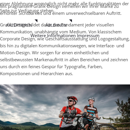
einer Ablehnung womöglich nicht mehr alle Funktionalitäten der
Mit prägnantem Grafik-Design verhelfen wir Ihrer Marke zu
Seite zur Verfügung stehen.
erhöhter Sichtbarkeit und einem unverwechselbaren Auftritt.
Grafik-Design bildet dafür das Fundament jeder visuellen
AKZEPTIEREN
ABLEHNEN
Kommunikation, unabhängig vom Medium. Von klassischem
Weitere Informationen
Impressum
Corporate Design, wie Geschäftsausstattung und Logogestaltung,
bis hin zu digitalen Kommunikationswegen, wie Interface- und
Motion-Design. Wir sorgen für einen einheitlichen und
selbstbewussten Markenauftritt in allen Bereichen und zeichnen
uns durch ein feines Gespür für Typografie, Farben,
Kompositionen und Hierarchien aus.