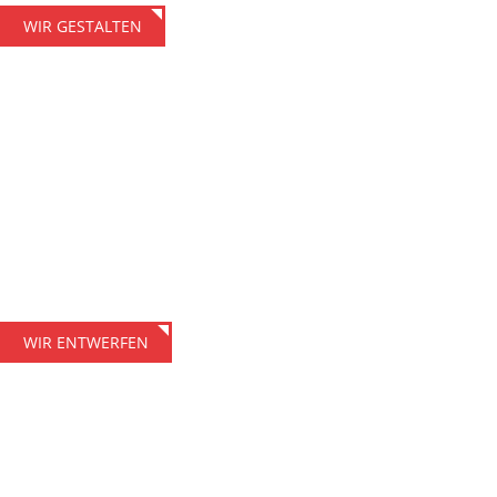
WIR GESTALTEN
FACHBÜRO FÜR KOMMUNIKATION & DESIGN
Konzepte für
zielführende
Kommunikation
Wir entwickeln maßgeschneiderte Kommunikationsstrategien und
kreative Konzepte, die auf Ihre Ziele ausgerichtet sind und
nachhaltigen Erfolg gewährleisten.
WIR ENTWERFEN
FACHBÜRO FÜR KOMMUNIKATION & DESIGN
Bildwelten für Film
und Fotografie