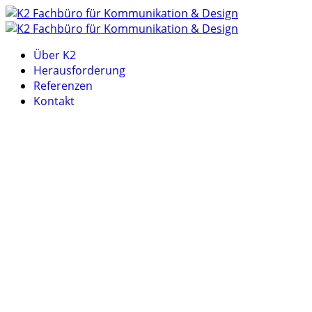
Über K2
Herausforderung
Referenzen
Kontakt
FACHBÜRO FÜR KOMMUNIKATION & DESIGN
Kreativität
ohne Limit.
Im Zusammenspiel von menschlicher Kreativität und KI-Tools
entstehen völlig neue Möglichkeiten: Ideen werden Schneller
umgesetzt, wirtschaftlicher produziert und hochwertiger
geliefert.
wir realisieren Visionen