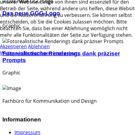
unserer Website. Einige von ihnen sind essenziell für den
Betrieb der Seite, während andere uns helfen, diese Websit
Das neue GGG-Logo
und die Nutzererfahrung zu verbessern. Sie können selbst
entscheiden, ob Sie die Cookies zulassen möchten. Bitte
Graphic
beachten Sie, dass bei einer Ablehnung womöglich nicht
mehr alle Funktionalitäten der Seite zur Verfügung stehen.
Akzeptieren
Ablehnen
Weitere Informationen
Impressum
Fotorealistische Renderings dank präziser
Prompts
Graphic
Fachbüro für Kommunikation und Design
Informationen
Impressum